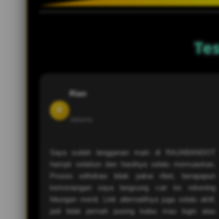
Ya, RAJABANDOT menyediakan layanan cus
menghubungi tim bantuan kapan saja melalui f
Te
Rian
R
Jakarta
Saya sudah langganan main di RAJABANDOT
hampir setahun dan hasilnya selalu memuaskan.
Proses withdraw tidak pakai ribet, berapapun
kemenangan saya langsung cair ke rekening
hitungan menit. Link alternatifnya juga selalu aktif,
jadi tidak pernah pusing kalau mau login atau