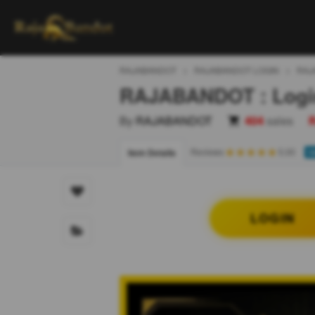
RAJABANDOT
RAJABANDOT LOGIN
RAJ
RAJABANDOT : Login 
By
RAJABANDOT
404
sales
5.00
Reviews
5.00
Item Details
10
stars
LOGIN