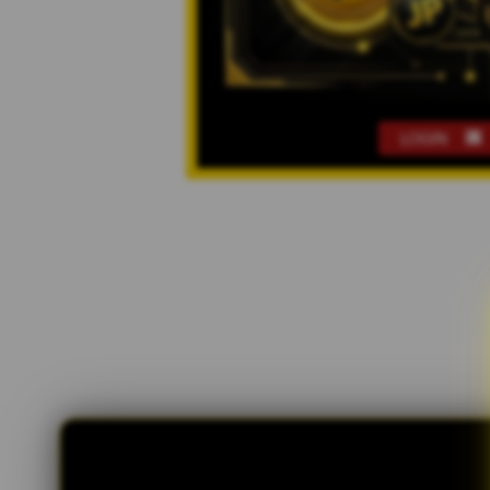
LOGIN