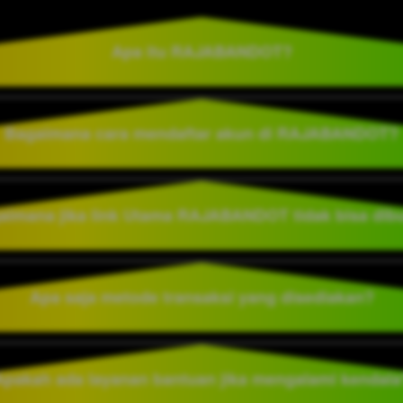
Apa itu RAJABANDOT?
dan terpercaya dan terbaik di Indonesia. Situs togel onl
Bagaimana cara mendaftar akun di RAJABANDOT?
aruhan serta angka keluaran yang jujur dan transparan.
a cukup membuka menu pendaftaran di halaman situs, lalu 
aimana jika link Utama RAJABANDOT tidak bisa dib
uk kebutuhan transaksi.
da dapat menggunakan link alternatif resmi RAJABANDOT. Lin
Apa saja metode transaksi yang disediakan?
kapan saja.
is dan terjangkau melalui transfer bank local Utama, e
Apakah ada layanan bantuan jika mengalami kendala
at dan aman.