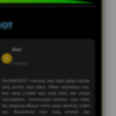
nonstop setiap hari, Anda bisa langsung
DOT
Deni
A
Surabaya
RAJABANDOT memang situs togel paling mantap
yang pernah saya pakai. Pilihan depositnya luas,
bisa pakai e-wallet atau bank lokal, jadi sangat
memudahkan. Kemenangan terbesar saya bulan
lalu langsung dibayar tuntas tanpa dipotong sedikit
pun. Benar-benar situs yang amanah dan