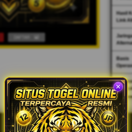
Hasil 
Link Al
Jaring
DAFTAR
Alterna
Basis
Operas
Keama
Transa